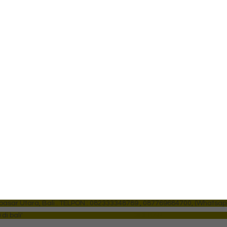
sar Utara, Bali .
TELPON : 082333348789 , 087769684700, (Whatsap
i bali'
SIDEBAR