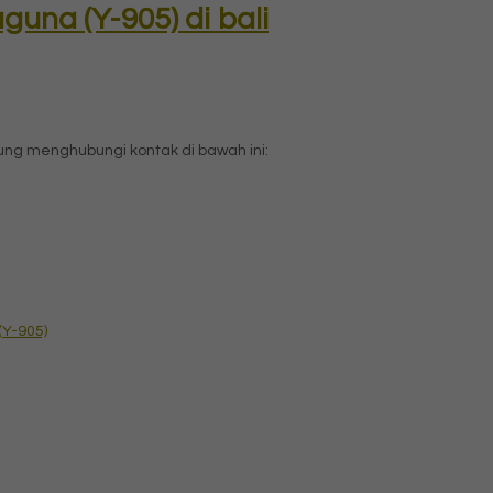
una (Y-905) di bali
ng menghubungi kontak di bawah ini:
Y-905)