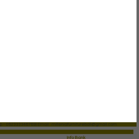
p - 082333348789)
Email : milleniafurniturebali@gmail.com
Info Bank