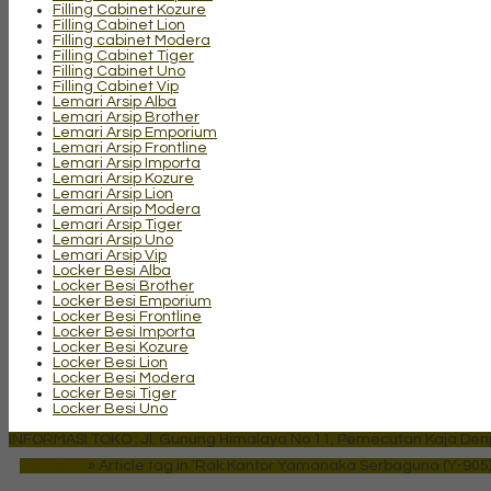
Filling Cabinet Kozure
Filling Cabinet Lion
Filling cabinet Modera
Filling Cabinet Tiger
Filling Cabinet Uno
Filling Cabinet Vip
Lemari Arsip Alba
Lemari Arsip Brother
Lemari Arsip Emporium
Lemari Arsip Frontline
Lemari Arsip Importa
Lemari Arsip Kozure
Lemari Arsip Lion
Lemari Arsip Modera
Lemari Arsip Tiger
Lemari Arsip Uno
Lemari Arsip Vip
Locker Besi Alba
Locker Besi Brother
Locker Besi Emporium
Locker Besi Frontline
Locker Besi Importa
Locker Besi Kozure
Locker Besi Lion
Locker Besi Modera
Locker Besi Tiger
Locker Besi Uno
INFORMASI TOKO : Jl. Gunung Himalaya No 11, Pemecutan Kaja Denpa
Beranda
»
Article tag in 'Rak Kantor Yamanaka Serbaguna (Y-905) d