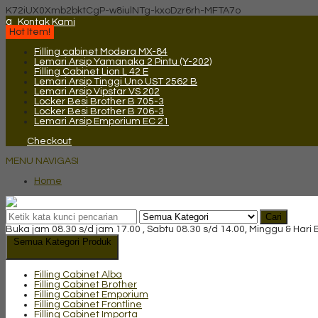
K72iUX0Xmb2bktCgP-w8iulNTg-kxoDzr6rh-MFTA7o
q
Kontak Kami
Hot Item!
Filling cabinet Modera MX-84
Lemari Arsip Yamanaka 2 Pintu (Y-202)
Filling Cabinet Lion L 42 E
Lemari Arsip Tinggi Uno UST 2562 B
Lemari Arsip Vipstar VS 202
Locker Besi Brother B 705-3
Locker Besi Brother B 706-3
Lemari Arsip Emporium EC 21
Checkout
MENU NAVIGASI
Home
Cari
Buka jam 08.30 s/d jam 17.00 , Sabtu 08.30 s/d 14.00, Minggu & Hari
Semua Kategori Produk
Filling Cabinet Alba
Filling Cabinet Brother
Filling Cabinet Emporium
Filling Cabinet Frontline
Filling Cabinet Importa