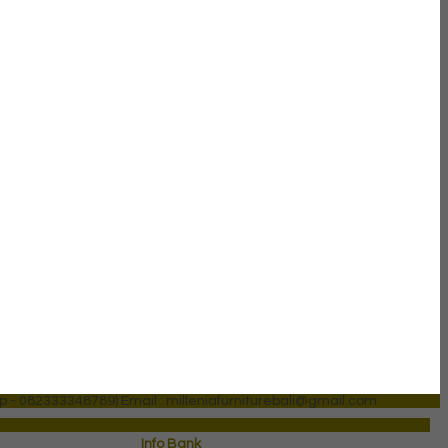
p - 082333348789)
Email : milleniafurniturebali@gmail.com
Info Bank