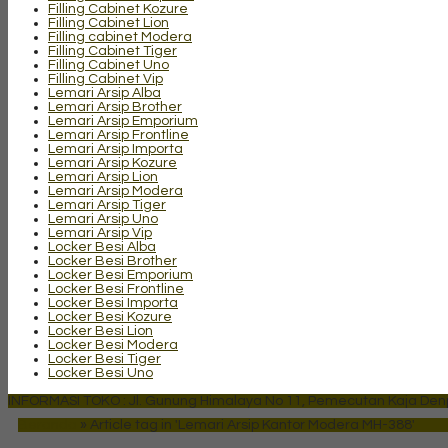
Filling Cabinet Kozure
Filling Cabinet Lion
Filling cabinet Modera
Filling Cabinet Tiger
Filling Cabinet Uno
Filling Cabinet Vip
Lemari Arsip Alba
Lemari Arsip Brother
Lemari Arsip Emporium
Lemari Arsip Frontline
Lemari Arsip Importa
Lemari Arsip Kozure
Lemari Arsip Lion
Lemari Arsip Modera
Lemari Arsip Tiger
Lemari Arsip Uno
Lemari Arsip Vip
Locker Besi Alba
Locker Besi Brother
Locker Besi Emporium
Locker Besi Frontline
Locker Besi Importa
Locker Besi Kozure
Locker Besi Lion
Locker Besi Modera
Locker Besi Tiger
Locker Besi Uno
INFORMASI TOKO : Jl. Gunung Himalaya No 11, Pemecutan Kaja Denpa
Beranda
»
Article tag in 'Lemari Arsip Kantor Modera MH-388'