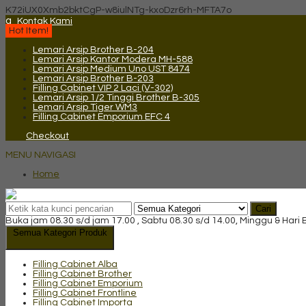
K72iUX0Xmb2bktCgP-w8iulNTg-kxoDzr6rh-MFTA7o
q
Kontak Kami
Hot Item!
Lemari Arsip Brother B-204
Lemari Arsip Kantor Modera MH-588
Lemari Arsip Medium Uno UST 8474
Lemari Arsip Brother B-203
Filling Cabinet VIP 2 Laci (V-302)
Lemari Arsip 1/2 Tinggi Brother B-305
Lemari Arsip Tiger WM3
Filling Cabinet Emporium EFC 4
Checkout
MENU NAVIGASI
Home
Cari
Buka jam 08.30 s/d jam 17.00 , Sabtu 08.30 s/d 14.00, Minggu & Hari
Semua Kategori Produk
Filling Cabinet Alba
Filling Cabinet Brother
Filling Cabinet Emporium
Filling Cabinet Frontline
Filling Cabinet Importa