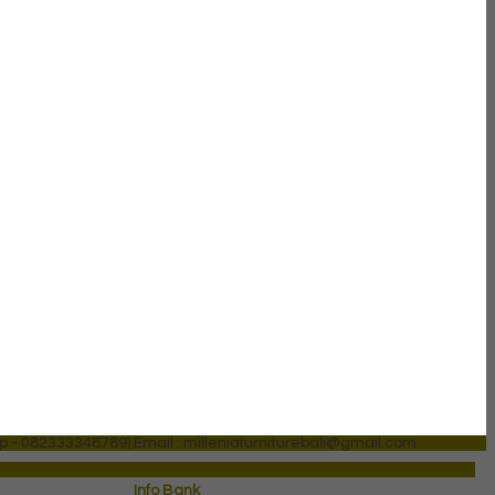
p - 082333348789)
Email : milleniafurniturebali@gmail.com
Info Bank