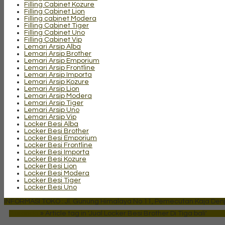
Filling Cabinet Kozure
Filling Cabinet Lion
Filling cabinet Modera
Filling Cabinet Tiger
Filling Cabinet Uno
Filling Cabinet Vip
Lemari Arsip Alba
Lemari Arsip Brother
Lemari Arsip Emporium
Lemari Arsip Frontline
Lemari Arsip Importa
Lemari Arsip Kozure
Lemari Arsip Lion
Lemari Arsip Modera
Lemari Arsip Tiger
Lemari Arsip Uno
Lemari Arsip Vip
Locker Besi Alba
Locker Besi Brother
Locker Besi Emporium
Locker Besi Frontline
Locker Besi Importa
Locker Besi Kozure
Locker Besi Lion
Locker Besi Modera
Locker Besi Tiger
Locker Besi Uno
INFORMASI TOKO : Jl. Gunung Himalaya No 11, Pemecutan Kaja Denpa
Beranda
»
Article tag in 'Jual Locker Besi Brother Di Tiga bali'