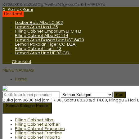
K72iUX0Xmb2bktCgP-w8iulNTg-kxoDzr6rh-MFTA7o
q
Kontak Kami
Hot Item!
Locker Besi Alba LC 502
Lemari Arsip Lion L 35
Filling Cabinet Emporium EFC 4 B
Filling Cabinet Alba FC 114
Lemari Arsip Bawah Uno UST 8470
Lemari Pakaian Tiger CC-DZA
Filling Cabinet Lion L 43
Lemari Arsip Uno UF 02 GSL
Checkout
MENU NAVIGASI
Home
Cari
Buka jam 08.30 s/d jam 17.00 , Sabtu 08.30 s/d 14.00, Minggu & Hari
Semua Kategori Produk
Filling Cabinet Alba
Filling Cabinet Brother
Filling Cabinet Emporium
Filling Cabinet Frontline
Filling Cabinet Importa