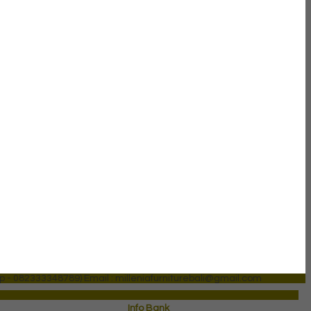
p - 082333348789)
Email : milleniafurniturebali@gmail.com
Info Bank