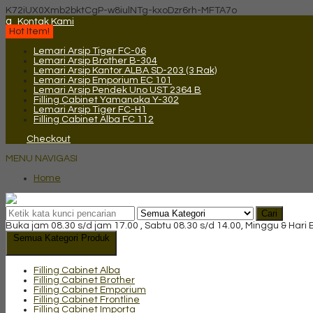
K72iUX0Xmb2bktCgP-w8iulNTg-kxoDzr6rh-MFTA7o
q
Kontak Kami
Hot Item!
Lemari Arsip Tiger FC-06
Lemari Arsip Brother B-304
Lemari Arsip Kantor ALBA SD-203 (3 Rak)
Lemari Arsip Emporium EC 101
Lemari Arsip Pendek Uno UST 2364 B
Filling Cabinet Yamanaka Y-302
Lemari Arsip Tiger FC-H1
Filling Cabinet Alba FC 112
Checkout
MENU NAVIGASI
Home
Cari
Buka jam 08.30 s/d jam 17.00 , Sabtu 08.30 s/d 14.00, Minggu & Hari
Semua Kategori Produk
Filling Cabinet Alba
Filling Cabinet Brother
Filling Cabinet Emporium
Filling Cabinet Frontline
Filling Cabinet Importa