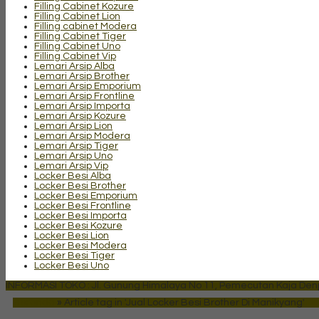
Filling Cabinet Kozure
Filling Cabinet Lion
Filling cabinet Modera
Filling Cabinet Tiger
Filling Cabinet Uno
Filling Cabinet Vip
Lemari Arsip Alba
Lemari Arsip Brother
Lemari Arsip Emporium
Lemari Arsip Frontline
Lemari Arsip Importa
Lemari Arsip Kozure
Lemari Arsip Lion
Lemari Arsip Modera
Lemari Arsip Tiger
Lemari Arsip Uno
Lemari Arsip Vip
Locker Besi Alba
Locker Besi Brother
Locker Besi Emporium
Locker Besi Frontline
Locker Besi Importa
Locker Besi Kozure
Locker Besi Lion
Locker Besi Modera
Locker Besi Tiger
Locker Besi Uno
INFORMASI TOKO : Jl. Gunung Himalaya No 11, Pemecutan Kaja Denpa
Beranda
»
Article tag in 'Jual Locker Besi Brother Di Manikyang'