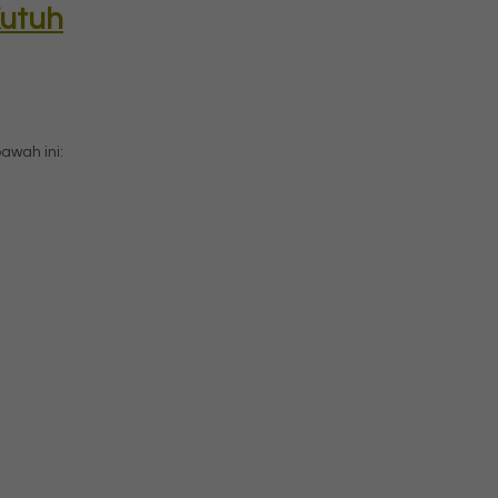
Kutuh
wah ini: