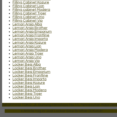
Filling Cabinet Kozure
Filling Cabinet Lion
Filling cabinet Modera
Filling Cabinet Tiger
Filling Cabinet Uno
Filling Cabinet Vip
Lemari Arsip Alba
Lemari Arsip Brother
Lemari Arsip Emporium
Lemari Arsip Frontline
Lemari Arsip Importa
Lemari Arsip Kozure
Lemari Arsip Lion
Lemari Arsip Modera
Lemari Arsip Tiger
Lemari Arsip Uno
Lemari Arsip Vip
Locker Besi Alba
Locker Besi Brother
Locker Besi Emporium
Locker Besi Frontline
Locker Besi Importa
Locker Besi Kozure
Locker Besi Lion
Locker Besi Modera
Locker Besi Tiger
Locker Besi Uno
INFORMASI TOKO : Jl. Gunung Himalaya No 11, Pemecutan Kaja Denpa
Beranda
»
Article tag in 'Jual Locker Besi Brother Di Kutuh'