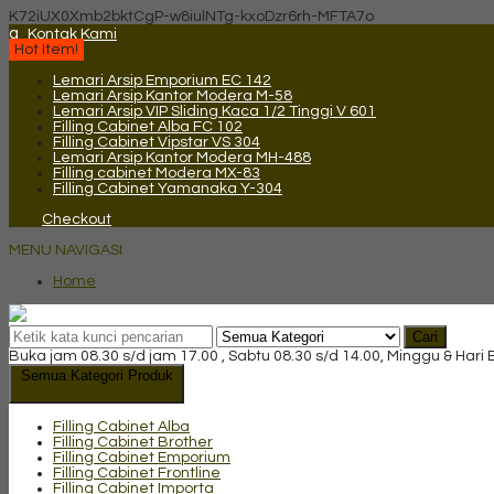
K72iUX0Xmb2bktCgP-w8iulNTg-kxoDzr6rh-MFTA7o
q
Kontak Kami
Hot Item!
Lemari Arsip Emporium EC 142
Lemari Arsip Kantor Modera M-58
Lemari Arsip VIP Sliding Kaca 1/2 Tinggi V 601
Filling Cabinet Alba FC 102
Filling Cabinet Vipstar VS 304
Lemari Arsip Kantor Modera MH-488
Filling cabinet Modera MX-83
Filling Cabinet Yamanaka Y-304
Checkout
MENU NAVIGASI
Home
Cari
Buka jam 08.30 s/d jam 17.00 , Sabtu 08.30 s/d 14.00, Minggu & Hari
Semua Kategori Produk
Filling Cabinet Alba
Filling Cabinet Brother
Filling Cabinet Emporium
Filling Cabinet Frontline
Filling Cabinet Importa