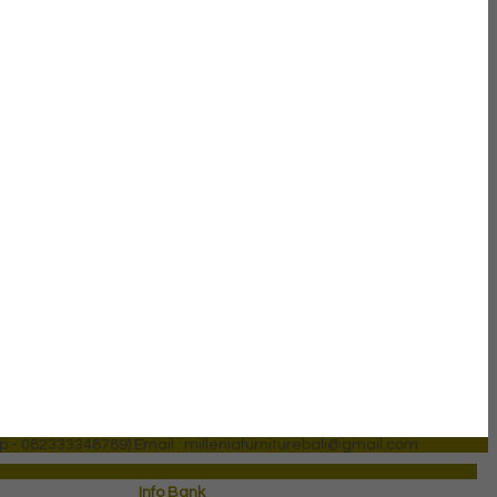
p - 082333348789)
Email : milleniafurniturebali@gmail.com
Info Bank