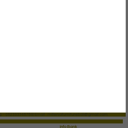
p - 082333348789)
Email : milleniafurniturebali@gmail.com
Info Bank