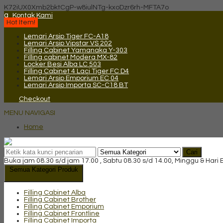
K72iUX0Xmb2bktCgP-w8iulNTg-kxoDzr6rh-MFTA7o
q
Kontak Kami
Hot Item!
Lemari Arsip Tiger FC-A18
Lemari Arsip Vipstar VS 202
Filling Cabinet Yamanaka Y-303
Filling cabinet Modera MX-82
Locker Besi Alba LC 503
Filling Cabinet 4 Laci Tiger FC D4
Lemari Arsip Emporium EC 04
Lemari Arsip Importa SC-C18 BT
Checkout
MENU NAVIGASI
Home
Cari
Buka jam 08.30 s/d jam 17.00 , Sabtu 08.30 s/d 14.00, Minggu & Hari
Semua Kategori Produk
Filling Cabinet Alba
Filling Cabinet Brother
Filling Cabinet Emporium
Filling Cabinet Frontline
Filling Cabinet Importa