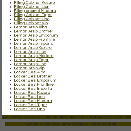
Filling Cabinet Kozure
Filling Cabinet Lion
Filling cabinet Modera
Filling Cabinet Tiger
Filling Cabinet Uno
Filling Cabinet Vip
Lemari Arsip Alba
Lemari Arsip Brother
Lemari Arsip Emporium
Lemari Arsip Frontline
Lemari Arsip Importa
Lemari Arsip Kozure
Lemari Arsip Lion
Lemari Arsip Modera
Lemari Arsip Tiger
Lemari Arsip Uno
Lemari Arsip Vip
Locker Besi Alba
Locker Besi Brother
Locker Besi Emporium
Locker Besi Frontline
Locker Besi Importa
Locker Besi Kozure
Locker Besi Lion
Locker Besi Modera
Locker Besi Tiger
Locker Besi Uno
INFORMASI TOKO : Jl. Gunung Himalaya No 11, Pemecutan Kaja Denpa
Beranda
»
Article tag in 'Jual Lemari Arsip Di Sobanganbali'