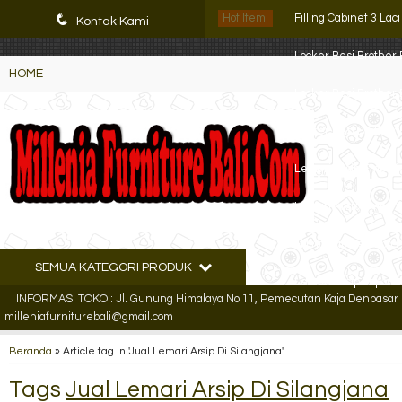
K72iUX0Xmb2bktCgP-w8iulNTg-kxoDzr6rh-MFTA7o
q
Hot Item!
Filling Cabinet 3 Lac
Kontak Kami
Locker Besi Brother 
HOME
Locker Besi Brother 
Locker Besi Brother 
Lemari Arsip Empor
Lemari Arsip Empor
Filling Cabinet Alba 
SEMUA KATEGORI PRODUK
Lemari Arsip Import
INFORMASI TOKO : Jl. Gunung Himalaya No 11, Pemecutan Kaja Denpasar Ut
milleniafurniturebali@gmail.com
Beranda
»
Article tag in 'Jual Lemari Arsip Di Silangjana'
Tags
Jual Lemari Arsip Di Silangjana