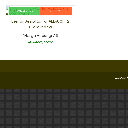
QUICK ORDER
Whatsapp
via SMS
Lemari Arsip Kantor ALBA CI-12
(Card Index)
*Harga Hubungi CS
Ready Stock
Lapax 