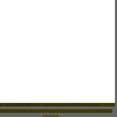
p - 082333348789)
Email : milleniafurniturebali@gmail.com
Info Bank