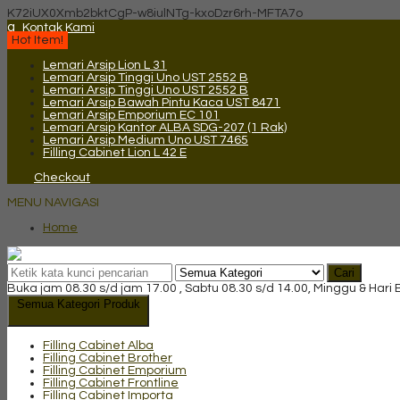
K72iUX0Xmb2bktCgP-w8iulNTg-kxoDzr6rh-MFTA7o
q
Kontak Kami
Hot Item!
Lemari Arsip Lion L 31
Lemari Arsip Tinggi Uno UST 2552 B
Lemari Arsip Tinggi Uno UST 2552 B
Lemari Arsip Bawah Pintu Kaca UST 8471
Lemari Arsip Emporium EC 101
Lemari Arsip Kantor ALBA SDG-207 (1 Rak)
Lemari Arsip Medium Uno UST 7465
Filling Cabinet Lion L 42 E
Checkout
MENU NAVIGASI
Home
Cari
Buka jam 08.30 s/d jam 17.00 , Sabtu 08.30 s/d 14.00, Minggu & Hari
Semua Kategori Produk
Filling Cabinet Alba
Filling Cabinet Brother
Filling Cabinet Emporium
Filling Cabinet Frontline
Filling Cabinet Importa