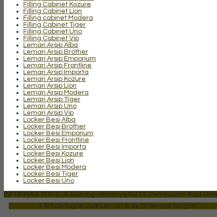
Filling Cabinet Kozure
Filling Cabinet Lion
Filling cabinet Modera
Filling Cabinet Tiger
Filling Cabinet Uno
Filling Cabinet Vip
Lemari Arsip Alba
Lemari Arsip Brother
Lemari Arsip Emporium
Lemari Arsip Frontline
Lemari Arsip Importa
Lemari Arsip Kozure
Lemari Arsip Lion
Lemari Arsip Modera
Lemari Arsip Tiger
Lemari Arsip Uno
Lemari Arsip Vip
Locker Besi Alba
Locker Besi Brother
Locker Besi Emporium
Locker Besi Frontline
Locker Besi Importa
Locker Besi Kozure
Locker Besi Lion
Locker Besi Modera
Locker Besi Tiger
Locker Besi Uno
INFORMASI TOKO : Jl. Gunung Himalaya No 11, Pemecutan Kaja Denpa
Beranda
»
Article tag in 'Jual Lemari Arsip Di Seraya Tengah'