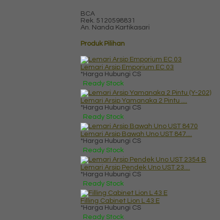
BCA
Rek.
5120598831
An. Nanda Kartikasari
Produk Pilihan
Lemari Arsip Emporium EC 03
*Harga Hubungi CS
Ready Stock
Lemari Arsip Yamanaka 2 Pintu ....
*Harga Hubungi CS
Ready Stock
Lemari Arsip Bawah Uno UST 847....
*Harga Hubungi CS
Ready Stock
Lemari Arsip Pendek Uno UST 23....
*Harga Hubungi CS
Ready Stock
Filling Cabinet Lion L 43 E
*Harga Hubungi CS
Ready Stock