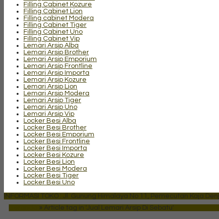
Filling Cabinet Kozure
Filling Cabinet Lion
Filling cabinet Modera
Filling Cabinet Tiger
Filling Cabinet Uno
Filling Cabinet Vip
Lemari Arsip Alba
Lemari Arsip Brother
Lemari Arsip Emporium
Lemari Arsip Frontline
Lemari Arsip Importa
Lemari Arsip Kozure
Lemari Arsip Lion
Lemari Arsip Modera
Lemari Arsip Tiger
Lemari Arsip Uno
Lemari Arsip Vip
Locker Besi Alba
Locker Besi Brother
Locker Besi Emporium
Locker Besi Frontline
Locker Besi Importa
Locker Besi Kozure
Locker Besi Lion
Locker Besi Modera
Locker Besi Tiger
Locker Besi Uno
INFORMASI TOKO : Jl. Gunung Himalaya No 11, Pemecutan Kaja Denpa
Beranda
»
Article tag in 'Jual Lemari Arsip Di Sebatu'