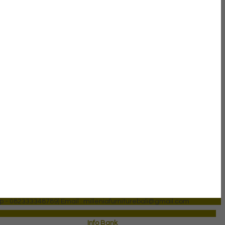
p - 082333348789)
Email : milleniafurniturebali@gmail.com
Info Bank