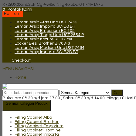
K72iUX0Xmb2bktCgP-w8iulNTg-kxoDzr6rh-MFTA7o
q
Kontak Kami
Hot Item!
Lemari Arsip Atas Uno UST 7462
Lemari Arsip Importa SC-D8 BT
Lemari Arsip Emporium EC 105
Lemari Arsip Tinggi Uno UST 2554 B
Lemari Arsip Kozure KF 07 MX
Locker Besi Brother B 703-3
Lemari Arsip Medium Uno UST 7464
Lemari Arsip Importa SC-B2D BT
Checkout
MENU NAVIGASI
Home
Cari
Buka jam 08.30 s/d jam 17.00 , Sabtu 08.30 s/d 14.00, Minggu & Hari
Semua Kategori Produk
Filling Cabinet Alba
Filling Cabinet Brother
Filling Cabinet Emporium
Filling Cabinet Frontline
Filling Cabinet Importa