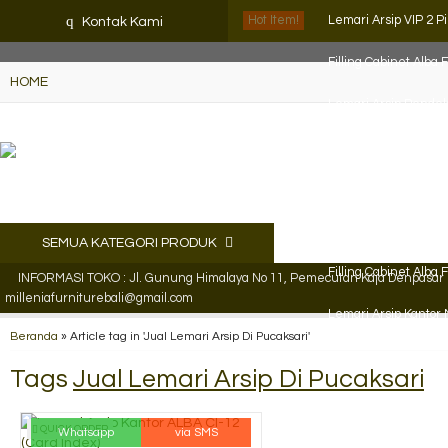
K72iUX0Xmb2bktCgP-w8iulNTg-kxoDzr6rh-MFTA7o
q
Hot Item!
Lemari Arsip VIP 2 Pi
Kontak Kami
Filling Cabinet Alba 
HOME
Lemari Arsip Pende
Filling Cabinet Alba 
Locker Besi Brother 
Lemari Arsip Vipstar
SEMUA KATEGORI PRODUK
Filling Cabinet Alba 
INFORMASI TOKO : Jl. Gunung Himalaya No 11, Pemecutan Kaja Denpasar Ut
milleniafurniturebali@gmail.com
Lemari Arsip Kantor
Beranda
»
Article tag in 'Jual Lemari Arsip Di Pucaksari'
Tags
Jual Lemari Arsip Di Pucaksari
QUICK ORDER
Whatsapp
via SMS