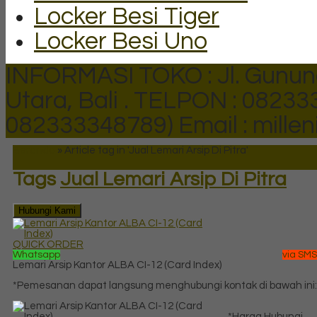
Locker Besi Tiger
Locker Besi Uno
INFORMASI TOKO : Jl. Gunun
Utara, Bali .
TELPON : 082333
082333348789)
Email : mill
Beranda
»
Article tag in 'Jual Lemari Arsip Di Pitra'
Tags
Jual Lemari Arsip Di Pitra
Hubungi Kami
QUICK ORDER
Whatsapp
via SMS
Lemari Arsip Kantor ALBA CI-12 (Card Index)
*Pemesanan dapat langsung menghubungi kontak di bawah ini:
*Harga Hubungi