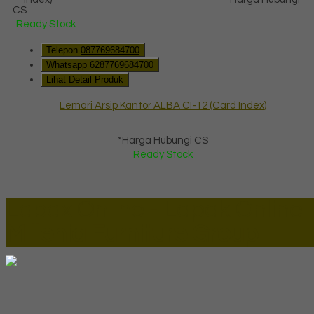
CS
Ready Stock
Telepon
087769684700
Whatsapp
6287769684700
Lihat Detail Produk
Lemari Arsip Kantor ALBA CI-12 (Card Index)
*Harga Hubungi CS
Ready Stock
Lapax Online - Lapak Online
Millenia Furniture Group