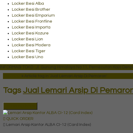
Locker Besi Alba
Locker Besi Brother
Locker Besi Emporium
Locker Besi Frontline
Locker Besi Importa
Locker Besi Kozure
Locker Besi Lion
Locker Besi Modera
Locker Besi Tiger
Locker Besi Uno
INFORMASI TOKO : Jl. Gunung Himalaya No 11, Pemecutan Kaja Denpas
Beranda
»
Article tag in 'Jual Lemari Arsip Di Pemaron'
Tags
Jual Lemari Arsip Di Pemaro
Hubungi Kami
QUICK ORDER
Lemari Arsip Kantor ALBA CI-12 (Card Index)