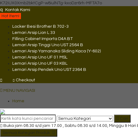
K72iUX0Xmb2bktCgP-w8iulNTg-kxoDzr6rh-MFTA7o
q
Kontak Kami
Hot Item!
Locker Besi Brother B 702-3
Lemari Arsip Lion L 33
Filling Cabinet Importa D4A BT
Lemari Arsip Tinggi Uno UST 2564 B
Lemari Arsip Yamanaka Sliding Kaca (Y-602)
Lemari Arsip Uno UF 01 MSL
Lemari Arsip Uno UF 03 KBL
Lemari Arsip Pendek Uno UST 2364 B
Checkout
MENU NAVIGASI
Home
Cari
Buka jam 08.30 s/d jam 17.00 , Sabtu 08.30 s/d 14.00, Minggu & Hari
Semua Kategori Produk