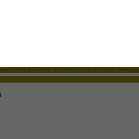
ar Utara, Bali .
TELPON : 082333348789 , 087769684700, (Whatsapp
SIDEBAR
n