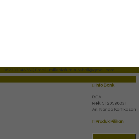
 - 082333348789)
Email : milleniafurniturebali@gmail.com
Info Bank
BCA
Rek.
5120598831
An. Nanda Kartikasari
Produk Pilihan
Katalog Produk