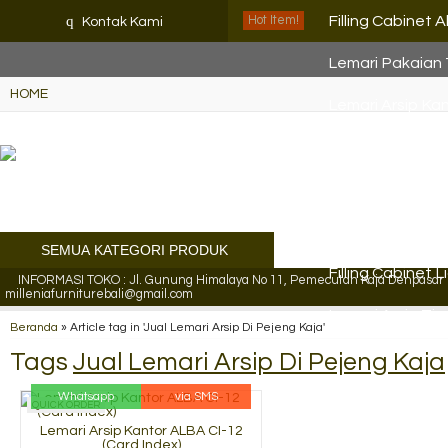
K72iUX0Xmb2bktCgP-w8iulN
q
Filling Cabinet 
Hot Item!
Kontak Kami
Lemari Pakaian
HOME
Lemari Arsip K
Lemari Arsip Lio
Lemari Arsip Ko
Lemari Arsip M
SEMUA KATEGORI PRODUK
Filling Cabinet L
INFORMASI TOKO : Jl. Gunung Himalaya No 11, Pemecutan Kaja Denpasar Ut
milleniafurniturebali@gmail.com
Lemari Arsip Ti
Beranda
»
Article tag in 'Jual Lemari Arsip Di Pejeng Kaja'
Tags
Jual Lemari Arsip Di Pejeng Kaja
Whatsapp
via SMS
QUICK ORDER
Lemari Arsip Kantor ALBA CI-12
(Card Index)