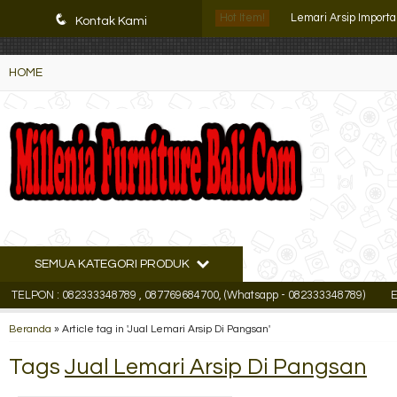
K72iUX0Xmb2bktCgP-w8iulNTg-kxoDzr6rh-MFTA7o
q
Hot Item!
Lemari Arsip Import
Kontak Kami
Lemari Arsip Tiger F
HOME
Filling Cabinet VIP 4
Locker Besi Alba LC 
Filling Cabinet VIP 3 
Locker Besi Brother 
Lemari Arsip KOZUR
SEMUA KATEGORI PRODUK
Lemari Arsip Uno UF
PON : 082333348789 , 087769684700, (Whatsapp - 082333348789)
Email :
Beranda
»
Article tag in 'Jual Lemari Arsip Di Pangsan'
Tags
Jual Lemari Arsip Di Pangsan