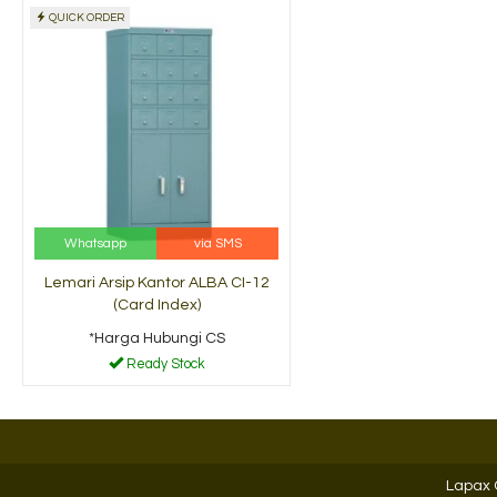
QUICK ORDER
Lemari Arsip Tinggi
Lemari A
Uno UST 25....
Yamanaka 
*Harga Hubungi CS
*Harga H
Ready Stock
Ready 
Whatsapp
via SMS
Lemari Arsip Kantor ALBA CI-12
(Card Index)
*Harga Hubungi CS
Ready Stock
Lapax 