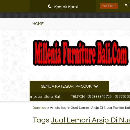
K72iUX0Xmb2bktCgP-w8iulNTg-kxoDzr6rh-MFTA7o
q
Hot Item!
Fil
Kontak Kami
Le
HOME
Ra
Le
Le
Fil
Le
SEMUA KATEGORI PRODUK
Loc
cutan Kaja Denpasar Utara, Bali .
TELPON : 082333348789 , 0877696847
Beranda
»
Article tag in 'Jual Lemari Arsip Di Nusa Penida bali
Tags
Jual Lemari Arsip Di Nu