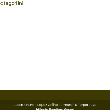
tegori ini
Lemari Arsip Lion L 33
Locker Besi Brot
*Harga Hubungi CS
705-3
*Harga Hubungi 
Ready Stock
Ready Stock
Lapax Online - Lapak Online Termurah & Terpercaya
Millenia Furniture Group