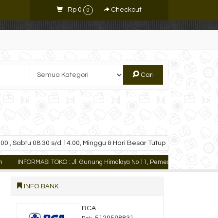
Rp 0
Checkout
0
Cari
00 , Sabtu 08.30 s/d 14.00, Minggu & Hari Besar Tutup
INFORMASI TOKO : Jl. Gunung Himalaya No 11, Pemecutan Kaja Denpasar U
INFO BANK
BCA
5120598831