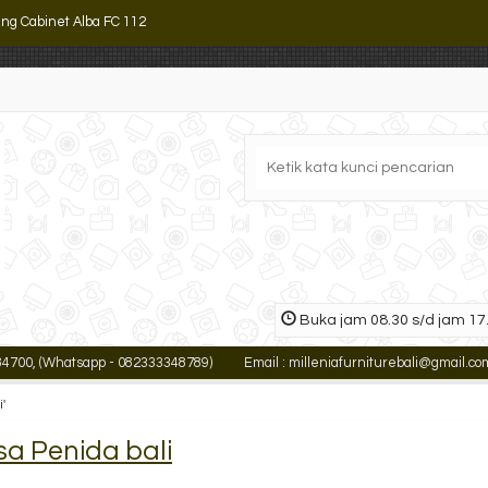
ling Cabinet Alba FC 112
mari Arsip Tinggi Uno UST 2562 B
k Kantor Yamanaka Serbaguna (Y-905)
mari Arsip Uno UF 02 GSL
mari Arsip Emporium EC 01
ling Cabinet 3 Laci Tiger FC D3
mari Arsip Kantor ALBA SC-201
Buka jam 08.30 s/d jam 17.
ker Besi Brother B 702
00, (Whatsapp - 082333348789)
Email : milleniafurniturebali@gmail.com
'
sa Penida bali