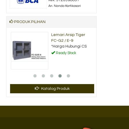
Rek.
An. Nanda Kartikasari
PRODUK PILIHAN
her B
Lemari Arsip Tiger
FC-G2 / E-9
CS
*Harga Hubungi CS
Ready Stock
Katalog Produk