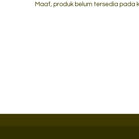
Maaf, produk belum tersedia pada ka
Lemari Arsip Tinggi
Uno UST 25....
*Harga Hubungi CS
Ready Stock