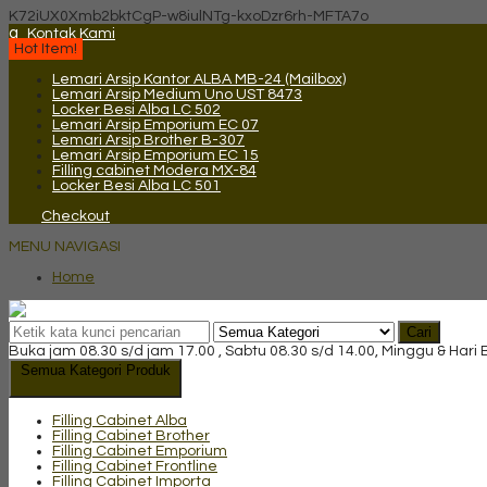
K72iUX0Xmb2bktCgP-w8iulNTg-kxoDzr6rh-MFTA7o
q
Kontak Kami
Hot Item!
Lemari Arsip Kantor ALBA MB-24 (Mailbox)
Lemari Arsip Medium Uno UST 8473
Locker Besi Alba LC 502
Lemari Arsip Emporium EC 07
Lemari Arsip Brother B-307
Lemari Arsip Emporium EC 15
Filling cabinet Modera MX-84
Locker Besi Alba LC 501
Checkout
MENU NAVIGASI
Home
Cari
Buka jam 08.30 s/d jam 17.00 , Sabtu 08.30 s/d 14.00, Minggu & Hari
Semua Kategori Produk
Filling Cabinet Alba
Filling Cabinet Brother
Filling Cabinet Emporium
Filling Cabinet Frontline
Filling Cabinet Importa