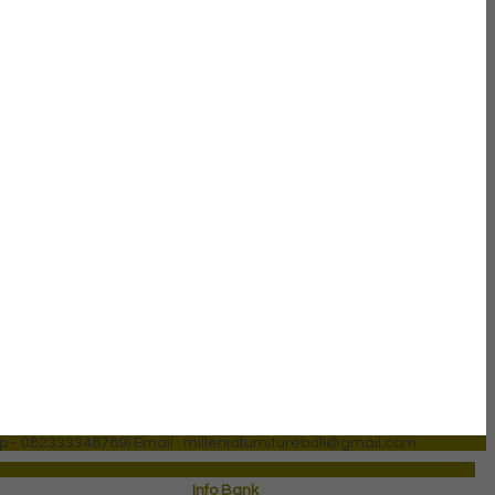
p - 082333348789)
Email : milleniafurniturebali@gmail.com
Info Bank