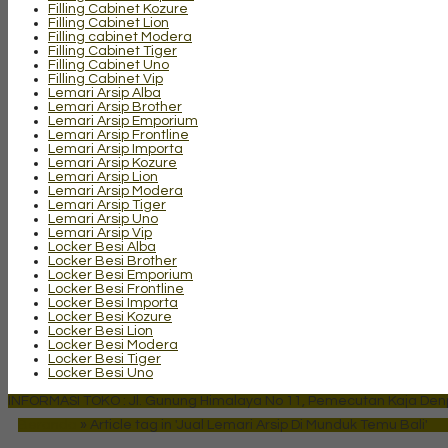
Filling Cabinet Kozure
Filling Cabinet Lion
Filling cabinet Modera
Filling Cabinet Tiger
Filling Cabinet Uno
Filling Cabinet Vip
Lemari Arsip Alba
Lemari Arsip Brother
Lemari Arsip Emporium
Lemari Arsip Frontline
Lemari Arsip Importa
Lemari Arsip Kozure
Lemari Arsip Lion
Lemari Arsip Modera
Lemari Arsip Tiger
Lemari Arsip Uno
Lemari Arsip Vip
Locker Besi Alba
Locker Besi Brother
Locker Besi Emporium
Locker Besi Frontline
Locker Besi Importa
Locker Besi Kozure
Locker Besi Lion
Locker Besi Modera
Locker Besi Tiger
Locker Besi Uno
INFORMASI TOKO : Jl. Gunung Himalaya No 11, Pemecutan Kaja Denpa
Beranda
»
Article tag in 'Jual Lemari Arsip Di Munduk Temu Bali'