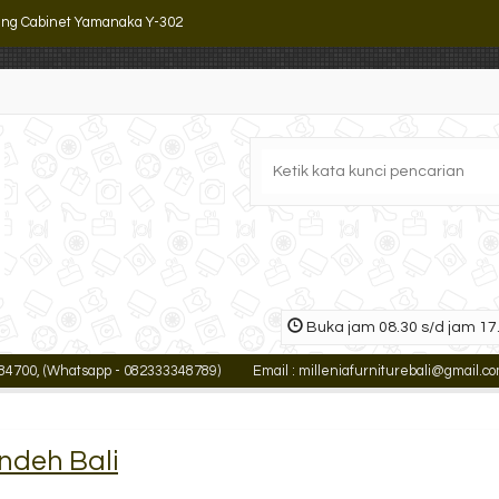
lling Cabinet Yamanaka Y-302
mari Arsip Emporium EC 14
mari Arsip Kozure KF-02 G
mari Arsip Brother B-303
ling Cabinet Importa DS4 BT
mari Arsip Emporium EC 07
mari Arsip Tinggi Uno UST 2562 B
Buka jam 08.30 s/d jam 17.
ari Arsip 1/2 Tinggi Brother B-306
00, (Whatsapp - 082333348789)
Email : milleniafurniturebali@gmail.com
ndeh Bali