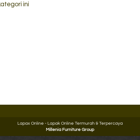
tegori ini
Filling Cabinet Kozure
Lemari Arsip Ba
KL 3DW
Uno UST 847....
*Harga Hubungi CS
*Harga Hubungi 
Ready Stock
Ready Stock
Lapax Online - Lapak Online Termurah & Terpercaya
Millenia Furniture Group