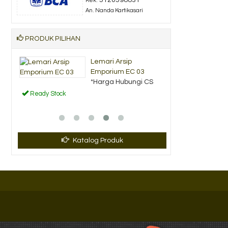
Rek.
An. Nanda Kartikasari
PRODUK PILIHAN
wah
Lemari Arsip
Emporium EC 03
CS
*Harga Hubungi CS
Ready Stock
Katalog Produk