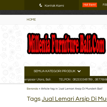
K72iUX0Xmb2bktCgP-w8iulNTg-kxoDzr6rh-MFTA7o
q
Hot Item!
Fi
Kontak Kami
Le
HOME
Le
Le
Fil
Le
Le
SEMUA KATEGORI PRODUK
Lem
cutan Kaja Denpasar Utara, Bali .
TELPON : 082333348789 , 0877696847
Beranda
»
Article tag in 'Jual Lemari Arsip Di Mundeh Bali'
Tags
Jual Lemari Arsip Di Mu