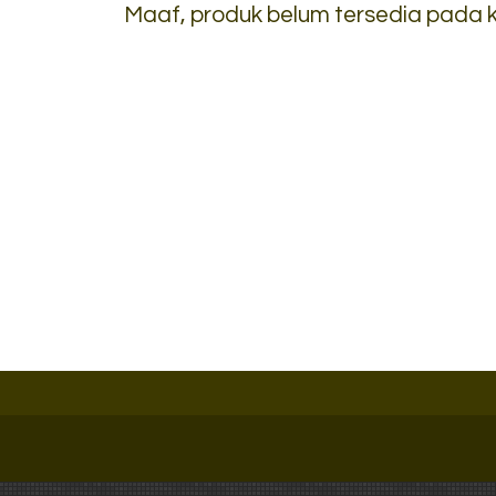
Maaf, produk belum tersedia pada ka
Locker Besi Brother B
704-3
*Harga Hubungi CS
Ready Stock