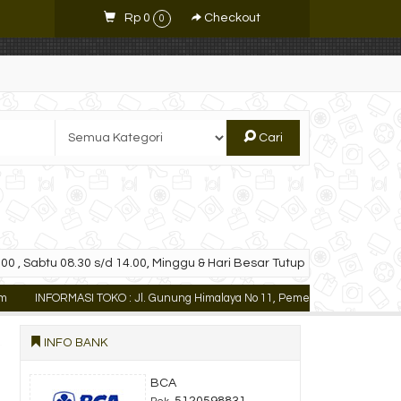
Rp 0
Checkout
0
Cari
00 , Sabtu 08.30 s/d 14.00, Minggu & Hari Besar Tutup
INFORMASI TOKO : Jl. Gunung Himalaya No 11, Pemecutan Kaja Denpasar U
INFO BANK
BCA
5120598831