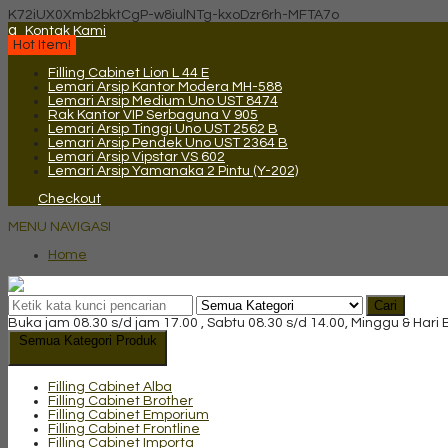
K72iUX0Xmb2bktCgP-w8iulNTg-kxoDzr6rh-MFTA7o
q
Kontak Kami
Hot Item!
Filling Cabinet Lion L 44 E
Lemari Arsip Kantor Modera MH-588
Lemari Arsip Medium Uno UST 8474
Rak Kantor VIP Serbaguna V 905
Lemari Arsip Tinggi Uno UST 2562 B
Lemari Arsip Pendek Uno UST 2364 B
Lemari Arsip Vipstar VS 602
Lemari Arsip Yamanaka 2 Pintu (Y-202)
Checkout
MENU NAVIGASI
Home
Cari
Buka jam 08.30 s/d jam 17.00 , Sabtu 08.30 s/d 14.00, Minggu & Hari
Semua Kategori Produk
Filling Cabinet Alba
Filling Cabinet Brother
Filling Cabinet Emporium
Filling Cabinet Frontline
Filling Cabinet Importa