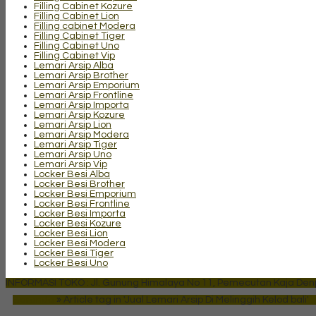
Filling Cabinet Kozure
Filling Cabinet Lion
Filling cabinet Modera
Filling Cabinet Tiger
Filling Cabinet Uno
Filling Cabinet Vip
Lemari Arsip Alba
Lemari Arsip Brother
Lemari Arsip Emporium
Lemari Arsip Frontline
Lemari Arsip Importa
Lemari Arsip Kozure
Lemari Arsip Lion
Lemari Arsip Modera
Lemari Arsip Tiger
Lemari Arsip Uno
Lemari Arsip Vip
Locker Besi Alba
Locker Besi Brother
Locker Besi Emporium
Locker Besi Frontline
Locker Besi Importa
Locker Besi Kozure
Locker Besi Lion
Locker Besi Modera
Locker Besi Tiger
Locker Besi Uno
INFORMASI TOKO : Jl. Gunung Himalaya No 11, Pemecutan Kaja Denpa
Beranda
»
Article tag in 'Jual Lemari Arsip Di Melinggih Kelod bali'