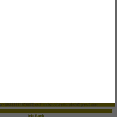
p - 082333348789)
Email : milleniafurniturebali@gmail.com
Info Bank