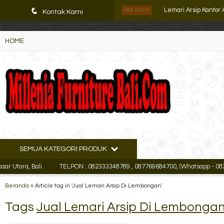
K72iUX0Xmb2bktCgP-w8iulNTg-kxoDzr6rh-MFTA7o
Lemari Arsip Kantor
q
Hot Item!
Kontak Kami
Lemari Arsip Uno UF
HOME
Lemari Arsip Tinggi
Rak Buku Tiger Pin
Lemari Arsip Empor
Lemari Arsip Import
Lemari Arsip Import
SEMUA KATEGORI PRODUK
Lemari Arsip Tinggi
a, Bali .
TELPON : 082333348789 , 087769684700, (Whatsapp - 08233334
Lemari Arsip Kantor
Beranda
»
Article tag in 'Jual Lemari Arsip Di Lembongan'
Tags
Jual Lemari Arsip Di Lembonga