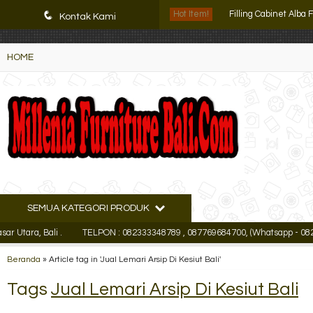
K72iUX0Xmb2bktCgP-w8iulNTg-kxoDzr6rh-MFTA7o
Filling Cabinet Alba 
q
Hot Item!
Kontak Kami
Rak Buku Tiger Pin
HOME
Lemari Arsip Kantor
Lemari Arsip Kantor
Locker Besi Brother 
Lemari Arsip VIP 2 Pi
Lemari Arsip Tiger F
SEMUA KATEGORI PRODUK
Lemari Arsip Import
ra, Bali .
TELPON : 082333348789 , 087769684700, (Whatsapp - 0823333
Filling Cabinet Alba 
Beranda
»
Article tag in 'Jual Lemari Arsip Di Kesiut Bali'
Tags
Jual Lemari Arsip Di Kesiut Bali