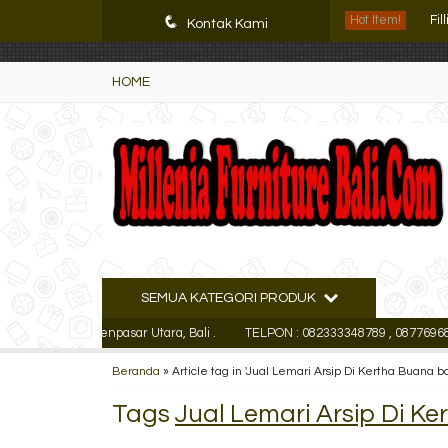
K72iUX0Xmb2bktCgP-w8iulNTg-kxoDzr6rh-MFTA7o
q
Hot Item!
Fil
Kontak Kami
Fil
HOME
Le
Le
Le
Le
Lem
SEMUA KATEGORI PRODUK
Le
cutan Kaja Denpasar Utara, Bali .
TELPON : 082333348789 , 0877696847
Beranda
»
Article tag in 'Jual Lemari Arsip Di Kertha Buana ba
Tags
Jual Lemari Arsip Di Ke