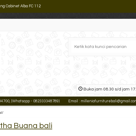
ling Cabinet Alba FC 112
ling Cabinet 4 Laci Tiger FC D4
mari Arsip Tinggi Uno UST 2552 B
mari Arsip Kantor ALBA SC-202
mari Arsip Bawah Uno UST 7461
mari Arsip Bawah Pintu Kaca UST 8471
ari Arsip VIP Sliding Plat V 603
Buka jam 08.30 s/d jam 17.
mari Arsip Emporium EC 142
00, (Whatsapp - 082333348789)
Email : milleniafurniturebali@gmail.com
li'
rtha Buana bali