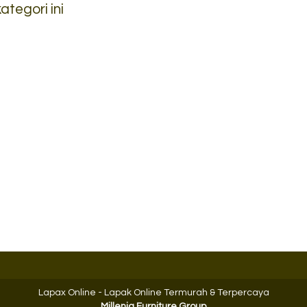
tegori ini
Lemari Pakaian Tiger
Lemari Arsip Ting
Uno UST 25....
i CS
*Harga Hubungi 
Ready Stock
Lapax Online - Lapak Online Termurah & Terpercaya
Millenia Furniture Group