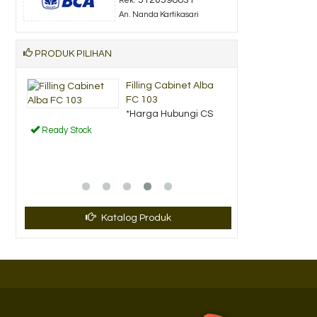
Rek.
An. Nanda Kartikasari
PRODUK PILIHAN
gi
Filling Cabinet Alba
FC 103
CS
*Harga Hubungi CS
Ready Stock
Katalog Produk