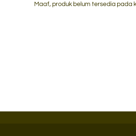
Maaf, produk belum tersedia pada ka
Filling Cabinet Kozure KF 4
*Harga Hubungi CS
CC-DZA
*Harga Hubung
Ready Stock
Ready Stock