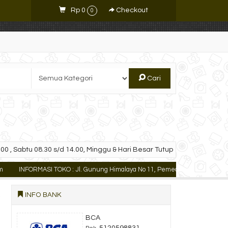
Rp 0
Checkout
0
Cari
00 , Sabtu 08.30 s/d 14.00, Minggu & Hari Besar Tutup
INFORMASI TOKO : Jl. Gunung Himalaya No 11, Pemecutan Kaja Denpasar Ut
INFO BANK
BCA
5120598831