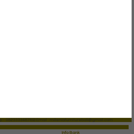
p - 082333348789)
Email : milleniafurniturebali@gmail.com
Info Bank