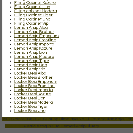
Filling Cabinet Kozure
Filling Cabinet Lion
Filling cabinet Modera
Filling Cabinet Tiger
Filling Cabinet Uno
Filling Cabinet Vip
Lemari Arsip Alba
Lemari Arsip Brother
Lemari Arsip Emporium
Lemari Arsip Frontline
Lemari Arsip Importa
Lemari Arsip Kozure
Lemari Arsip Lion
Lemari Arsip Modera
Lemari Arsip Tiger
Lemari Arsip Uno
Lemari Arsip Vip
Locker Besi Alba
Locker Besi Brother
Locker Besi Emporium
Locker Besi Frontline
Locker Besi Importa
Locker Besi Kozure
Locker Besi Lion
Locker Besi Modera
Locker Besi Tiger
Locker Besi Uno
INFORMASI TOKO : Jl. Gunung Himalaya No 11, Pemecutan Kaja Denpa
Beranda
»
Article tag in 'Jual Lemari Arsip Di Jegu'