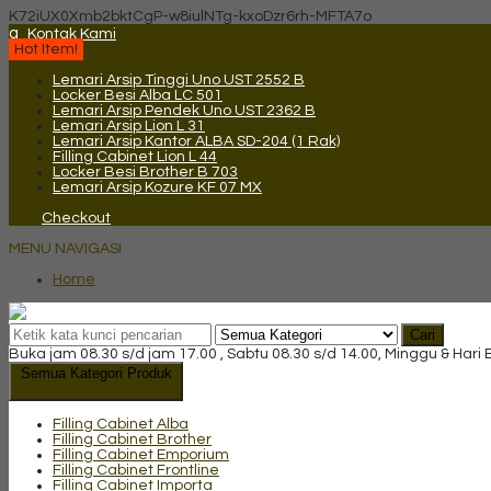
K72iUX0Xmb2bktCgP-w8iulNTg-kxoDzr6rh-MFTA7o
q
Kontak Kami
Hot Item!
Lemari Arsip Tinggi Uno UST 2552 B
Locker Besi Alba LC 501
Lemari Arsip Pendek Uno UST 2362 B
Lemari Arsip Lion L 31
Lemari Arsip Kantor ALBA SD-204 (1 Rak)
Filling Cabinet Lion L 44
Locker Besi Brother B 703
Lemari Arsip Kozure KF 07 MX
Checkout
MENU NAVIGASI
Home
Cari
Buka jam 08.30 s/d jam 17.00 , Sabtu 08.30 s/d 14.00, Minggu & Hari
Semua Kategori Produk
Filling Cabinet Alba
Filling Cabinet Brother
Filling Cabinet Emporium
Filling Cabinet Frontline
Filling Cabinet Importa