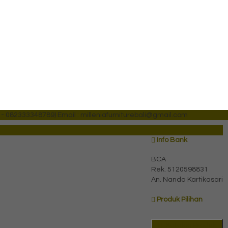
 - 082333348789)
Email : milleniafurniturebali@gmail.com
Info Bank
BCA
Rek.
5120598831
An. Nanda Kartikasari
Produk Pilihan
Katalog Produk