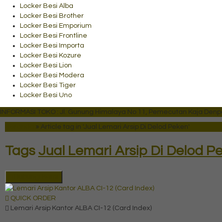
Locker Besi Alba
Locker Besi Brother
Locker Besi Emporium
Locker Besi Frontline
Locker Besi Importa
Locker Besi Kozure
Locker Besi Lion
Locker Besi Modera
Locker Besi Tiger
Locker Besi Uno
INFORMASI TOKO : Jl. Gunung Himalaya No 11, Pemecutan Kaja Denpas
Beranda
»
Article tag in 'Jual Lemari Arsip Di Delod Peken'
Tags
Jual Lemari Arsip Di Delod P
Hubungi Kami
QUICK ORDER
Lemari Arsip Kantor ALBA CI-12 (Card Index)