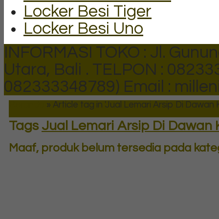
Locker Besi Tiger
Locker Besi Uno
INFORMASI TOKO : Jl. Gunun
Utara, Bali .
TELPON : 082333
082333348789)
Email : mill
Beranda
»
Article tag in 'Jual Lemari Arsip Di Dawan K
Tags
Jual Lemari Arsip Di Dawan K
Maaf, produk belum tersedia pada katego