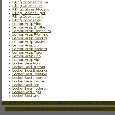
Filling Cabinet Kozure
Filling Cabinet Lion
Filling cabinet Modera
Filling Cabinet Tiger
Filling Cabinet Uno
Filling Cabinet Vip
Lemari Arsip Alba
Lemari Arsip Brother
Lemari Arsip Emporium
Lemari Arsip Frontline
Lemari Arsip Importa
Lemari Arsip Kozure
Lemari Arsip Lion
Lemari Arsip Modera
Lemari Arsip Tiger
Lemari Arsip Uno
Lemari Arsip Vip
Locker Besi Alba
Locker Besi Brother
Locker Besi Emporium
Locker Besi Frontline
Locker Besi Importa
Locker Besi Kozure
Locker Besi Lion
Locker Besi Modera
Locker Besi Tiger
Locker Besi Uno
INFORMASI TOKO : Jl. Gunung Himalaya No 11, Pemecutan Kaja Denpa
Beranda
»
Article tag in 'Jual Lemari Arsip Di Dauh Puri Kaja'