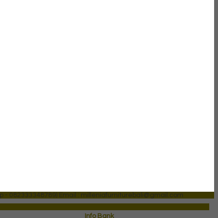
p - 082333348789)
Email : milleniafurniturebali@gmail.com
Info Bank