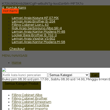
K72iUX0Xmb2bktCgP-w8iulNTg-kxoDzr6rh-MFTA7o
q
Kontak Kami
Hot Item!
Lemari Arsip Kozure KF 07 MX
Lemari Arsip Brother B-204
Filling Cabinet Lion L 43
Rak Arsip Serbaguna Alba SR-4
Lemari Arsip Kantor Modera M-48
Locker Besi Brother B 702-3
Lemari Arsip Vipstar VS 602
Lemari Arsip Kantor Modera M-58
Checkout
MENU NAVIGASI
Home
Cari
Buka jam 08.30 s/d jam 17.00 , Sabtu 08.30 s/d 14.00, Minggu & Hari
Semua Kategori Produk
Filling Cabinet Alba
Filling Cabinet Brother
Filling Cabinet Emporium
Filling Cabinet Frontline
Filling Cabinet Importa