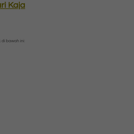
ri Kaja
i bawah ini: