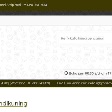
mari Arsip Medium Uno UST 7464
ling Cabinet Alba FC 115
mari Arsip Pendek Uno UST 2364 B
ling Cabinet Lion L 42
mari Arsip Importa SC-04 BT
ker Besi Brother B 703
ling Cabinet Alba FC 104
Buka jam 08.30 s/d jam 17.
ling Cabinet Emporium EFC 4
00, (Whatsapp - 082333348789)
Email : milleniafurniturebali@gmail.com
andikuning