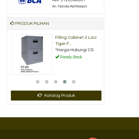
Rek.
An. Nanda Kartikasari
PRODUK PILIHAN
Filling Cabinet 2 Laci
Tiger F....
CS
*Harga Hubungi CS
Ready Stock
Katalog Produk