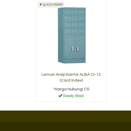
QUICK ORDER
Lemari Arsip Tiger FC-
A18
*Harga Hubungi CS
Ready Stock
Lemari Arsip Kantor ALBA CI-12
(Card Index)
*Harga Hubungi CS
Ready Stock