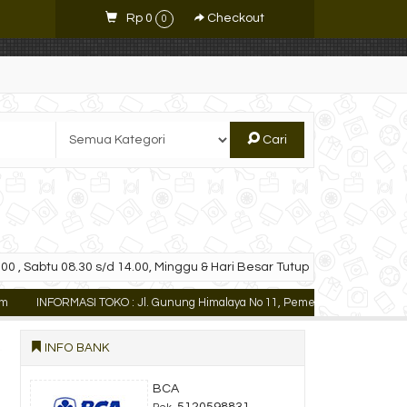
Rp 0
Checkout
0
Cari
00 , Sabtu 08.30 s/d 14.00, Minggu & Hari Besar Tutup
INFORMASI TOKO : Jl. Gunung Himalaya No 11, Pemecutan Kaja Denpasar U
INFO BANK
BCA
5120598831