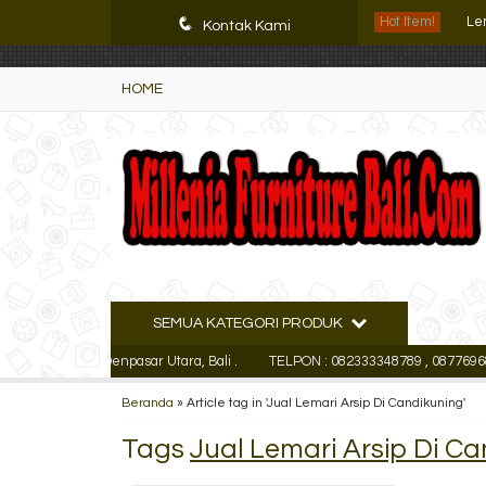
K72iUX0Xmb2bktCgP-w8iulNTg-kxoDzr6rh-MFTA7o
q
Hot Item!
Le
Kontak Kami
Fil
HOME
Le
Fil
Le
Loc
Fil
SEMUA KATEGORI PRODUK
Fil
cutan Kaja Denpasar Utara, Bali .
TELPON : 082333348789 , 0877696847
Beranda
»
Article tag in 'Jual Lemari Arsip Di Candikuning'
Tags
Jual Lemari Arsip Di C