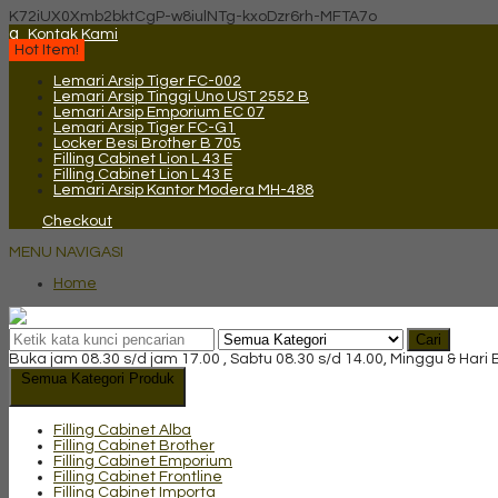
K72iUX0Xmb2bktCgP-w8iulNTg-kxoDzr6rh-MFTA7o
q
Kontak Kami
Hot Item!
Lemari Arsip Tiger FC-002
Lemari Arsip Tinggi Uno UST 2552 B
Lemari Arsip Emporium EC 07
Lemari Arsip Tiger FC-G1
Locker Besi Brother B 705
Filling Cabinet Lion L 43 E
Filling Cabinet Lion L 43 E
Lemari Arsip Kantor Modera MH-488
Checkout
MENU NAVIGASI
Home
Cari
Buka jam 08.30 s/d jam 17.00 , Sabtu 08.30 s/d 14.00, Minggu & Hari
Semua Kategori Produk
Filling Cabinet Alba
Filling Cabinet Brother
Filling Cabinet Emporium
Filling Cabinet Frontline
Filling Cabinet Importa