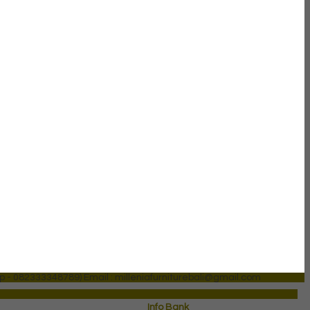
p - 082333348789)
Email : milleniafurniturebali@gmail.com
Info Bank