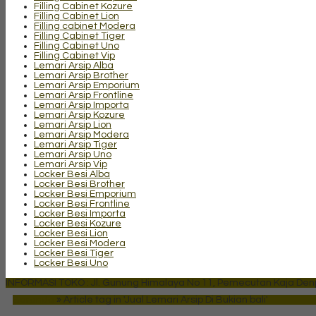
Filling Cabinet Kozure
Filling Cabinet Lion
Filling cabinet Modera
Filling Cabinet Tiger
Filling Cabinet Uno
Filling Cabinet Vip
Lemari Arsip Alba
Lemari Arsip Brother
Lemari Arsip Emporium
Lemari Arsip Frontline
Lemari Arsip Importa
Lemari Arsip Kozure
Lemari Arsip Lion
Lemari Arsip Modera
Lemari Arsip Tiger
Lemari Arsip Uno
Lemari Arsip Vip
Locker Besi Alba
Locker Besi Brother
Locker Besi Emporium
Locker Besi Frontline
Locker Besi Importa
Locker Besi Kozure
Locker Besi Lion
Locker Besi Modera
Locker Besi Tiger
Locker Besi Uno
INFORMASI TOKO : Jl. Gunung Himalaya No 11, Pemecutan Kaja Denpa
Beranda
»
Article tag in 'Jual Lemari Arsip Di Bukian bali'