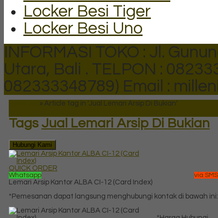
Locker Besi Tiger
Locker Besi Uno
INFORMASI TOKO : Jl. Gunun
Utara, Bali .
TELPON : 082333
082333348789)
Email : mill
Beranda
»
Article tag in 'Jual Lemari Arsip Di Bukian'
Tags
Jual Lemari Arsip Di Bukian
Hubungi Kami
QUICK ORDER
Whatsapp
via SMS
Lemari Arsip Kantor ALBA CI-12 (Card Index)
*Pemesanan dapat langsung menghubungi kontak di bawah ini:
*Harga Hubungi