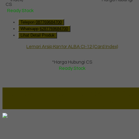
CS
Ready Stock
Telepon
087769684700
Whatsapp
6287769684700
Lihat Detail Produk
Lemari Arsip Kantor ALBA CI-12 (Card Index)
*Harga Hubungi CS
Ready Stock
Lapax Online - Lapak Online
Millenia Furniture Group