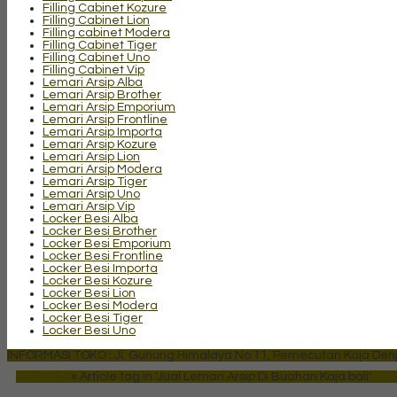
Filling Cabinet Kozure
Filling Cabinet Lion
Filling cabinet Modera
Filling Cabinet Tiger
Filling Cabinet Uno
Filling Cabinet Vip
Lemari Arsip Alba
Lemari Arsip Brother
Lemari Arsip Emporium
Lemari Arsip Frontline
Lemari Arsip Importa
Lemari Arsip Kozure
Lemari Arsip Lion
Lemari Arsip Modera
Lemari Arsip Tiger
Lemari Arsip Uno
Lemari Arsip Vip
Locker Besi Alba
Locker Besi Brother
Locker Besi Emporium
Locker Besi Frontline
Locker Besi Importa
Locker Besi Kozure
Locker Besi Lion
Locker Besi Modera
Locker Besi Tiger
Locker Besi Uno
INFORMASI TOKO : Jl. Gunung Himalaya No 11, Pemecutan Kaja Denpa
Beranda
»
Article tag in 'Jual Lemari Arsip Di Buahan Kaja bali'