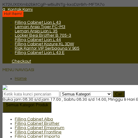
K72iUX0Xmb2bktCgP-w8iulNTg-kxoDzr6rh-MFTA7o
q
Kontak Kami
Hot Item!
Filling Cabinet Lion L 43
Lemari Arsip Tiger FC-M3
Lemari Arsip Lion L 35
Locker Besi Brother B 705-3
Filling Cabinet Lion L 44
Filling Cabinet Kozure KL 3DW
Rak Kantor VIP Serbaguna V 905
Filling Cabinet Lion L 43 E
Checkout
MENU NAVIGASI
Home
Cari
Buka jam 08.30 s/d jam 17.00 , Sabtu 08.30 s/d 14.00, Minggu & Hari
Semua Kategori Produk
Filling Cabinet Alba
Filling Cabinet Brother
Filling Cabinet Emporium
Filling Cabinet Frontline
Filling Cabinet Importa