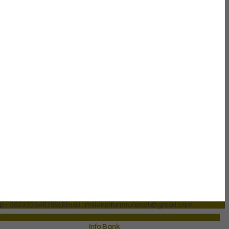
p - 082333348789)
Email : milleniafurniturebali@gmail.com
Info Bank