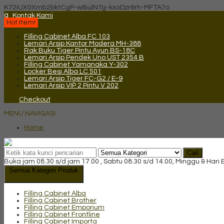
K72iUX0Xmb2bktCgP-w8iulNTg-kxoDzr6rh-MFTA7o
q
Kontak Kami
Hot Item!
Filling Cabinet Alba FC 103
Lemari Arsip Kantor Modera MH-388
Rak Buku Tiger Pintu Ayun BS-18C
Lemari Arsip Pendek Uno UST 2354 B
Filling Cabinet Yamanaka Y-302
Locker Besi Alba LC 501
Lemari Arsip Tiger FC-G2 / E-9
Lemari Arsip VIP 2 Pintu V 202
Checkout
MENU NAVIGASI
Home
Cari
Buka jam 08.30 s/d jam 17.00 , Sabtu 08.30 s/d 14.00, Minggu & Hari
Semua Kategori Produk
Filling Cabinet Alba
Filling Cabinet Brother
Filling Cabinet Emporium
Filling Cabinet Frontline
Filling Cabinet Importa