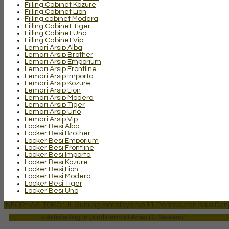
Filling Cabinet Kozure
Filling Cabinet Lion
Filling cabinet Modera
Filling Cabinet Tiger
Filling Cabinet Uno
Filling Cabinet Vip
Lemari Arsip Alba
Lemari Arsip Brother
Lemari Arsip Emporium
Lemari Arsip Frontline
Lemari Arsip Importa
Lemari Arsip Kozure
Lemari Arsip Lion
Lemari Arsip Modera
Lemari Arsip Tiger
Lemari Arsip Uno
Lemari Arsip Vip
Locker Besi Alba
Locker Besi Brother
Locker Besi Emporium
Locker Besi Frontline
Locker Besi Importa
Locker Besi Kozure
Locker Besi Lion
Locker Besi Modera
Locker Besi Tiger
Locker Besi Uno
INFORMASI TOKO : Jl. Gunung Himalaya No 11, Pemecutan Kaja Denpa
Beranda
»
Article tag in 'Jual Lemari Arsip Di Besakih'