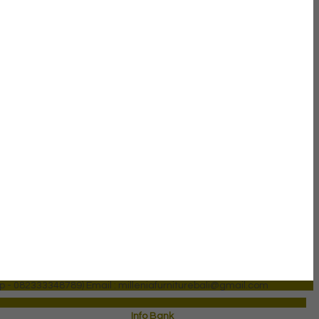
p - 082333348789)
Email : milleniafurniturebali@gmail.com
Info Bank