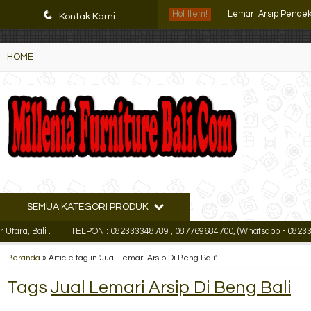
K72iUX0Xmb2bktCgP-w8iulNTg-kxoDzr6rh-MFTA7o
Lemari Arsip Pende
q
Hot Item!
Kontak Kami
Locker Besi Brother 
HOME
Lemari Arsip VIP Slid
Lemari Arsip Import
Filling cabinet Mode
Rak Kantor VIP Serb
Lemari Arsip Brothe
SEMUA KATEGORI PRODUK
Lemari Arsip Kozure
 Bali .
TELPON : 082333348789 , 087769684700, (Whatsapp - 0823333487
Lemari Arsip Pende
Beranda
»
Article tag in 'Jual Lemari Arsip Di Beng Bali'
Tags
Jual Lemari Arsip Di Beng Bali