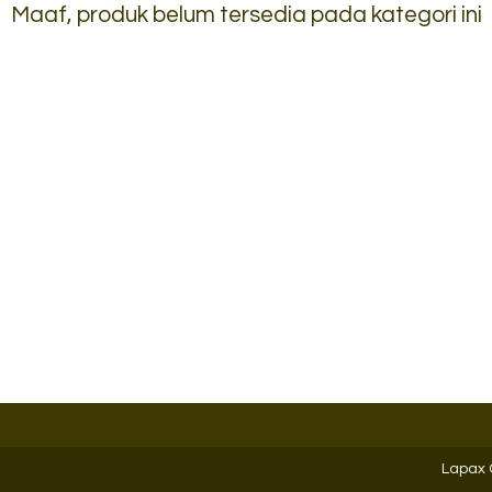
Maaf, produk belum tersedia pada kategori ini
Lemari Arsip Emporium EC 21
*Harga Hubungi CS
Ready Stock
Lapax 