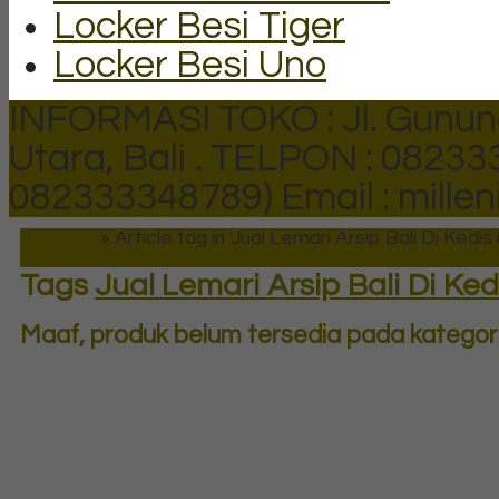
Locker Besi Tiger
Locker Besi Uno
INFORMASI TOKO : Jl. Gunun
Utara, Bali .
TELPON : 082333
082333348789)
Email : mill
Beranda
»
Article tag in 'Jual Lemari Arsip Bali Di Kedis b
Tags
Jual Lemari Arsip Bali Di Kedi
Maaf, produk belum tersedia pada kategori 